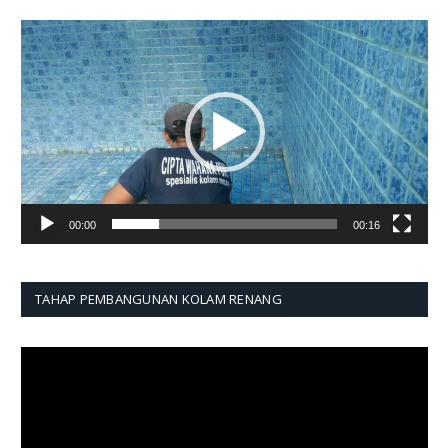
Pemutar
Video
00:00
00:16
TAHAP PEMBANGUNAN KOLAM RENANG
Pemutar
Video