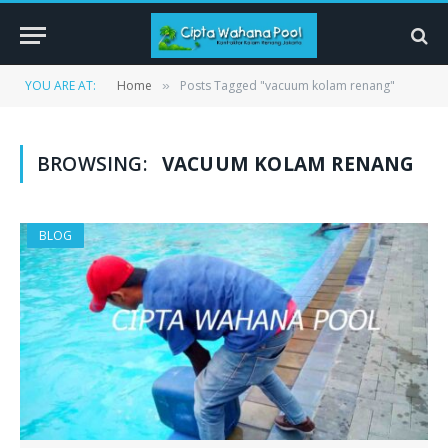
YOU ARE AT:
Home
Posts Tagged "vacuum kolam renang"
»
BROWSING:
VACUUM KOLAM RENANG
BLOG