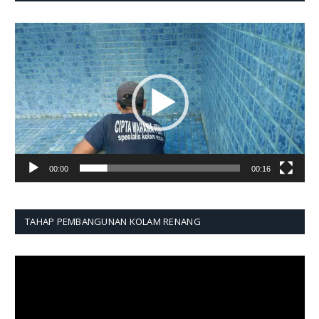
Pemutar
Video
00:00
00:16
TAHAP PEMBANGUNAN KOLAM RENANG
Pemutar
Video