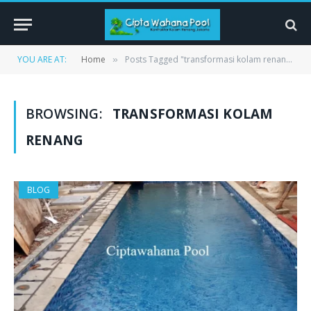
YOU ARE AT:
Home
Posts Tagged "transformasi kolam renang"
»
BROWSING:
TRANSFORMASI KOLAM
RENANG
BLOG