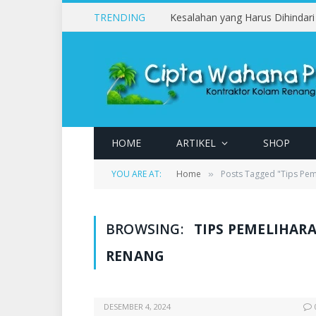
TRENDING
HOME
ARTIKEL
SHOP
YOU ARE AT:
Home
Posts Tagged "Tips Pem
»
BROWSING:
TIPS PEMELIHAR
RENANG
DESEMBER 4, 2024