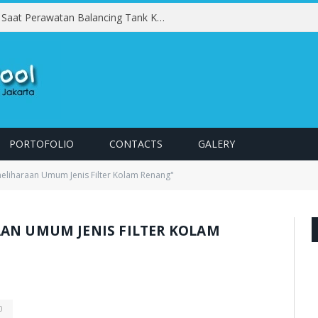
Kesalahan yang Harus Dihindari Saat Perawatan Balancing Tank Kolam Renang
PORTOFOLIO
CONTACTS
GALERY
eliharaan Umum Jenis Filter Kolam Renang"
AAN UMUM JENIS FILTER KOLAM
0