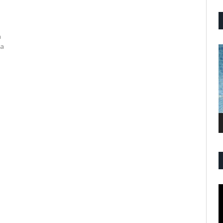
a
ua
P
V
P
V