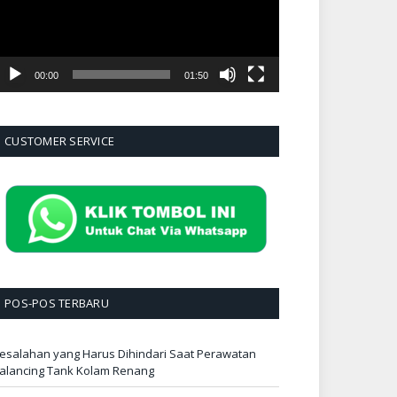
00:00
01:50
CUSTOMER SERVICE
POS-POS TERBARU
esalahan yang Harus Dihindari Saat Perawatan
alancing Tank Kolam Renang