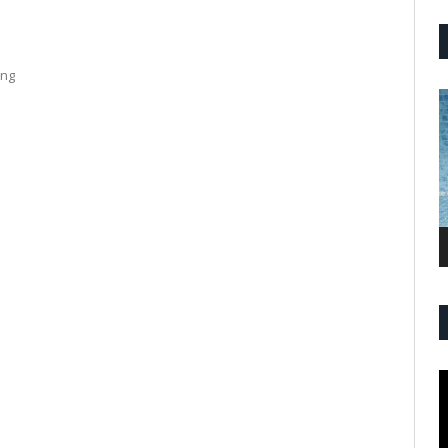
ang
P
V
P
V