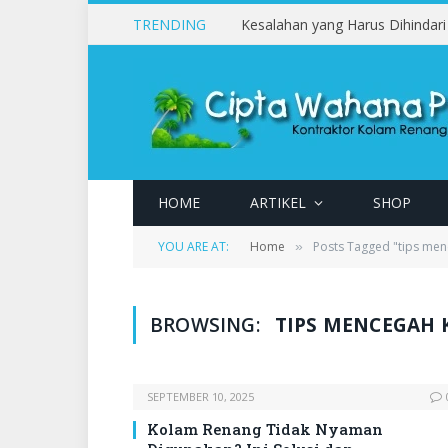
TRENDING
HOME
ARTIKEL
SHOP
YOU ARE AT:
Home
Posts Tagged "tips me
»
BROWSING:
TIPS MENCEGAH
SEPTEMBER 10, 2025
Kolam Renang Tidak Nyaman