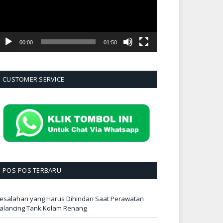
00:00
01:50
CUSTOMER SERVICE
POS-POS TERBARU
esalahan yang Harus Dihindari Saat Perawatan
alancing Tank Kolam Renang