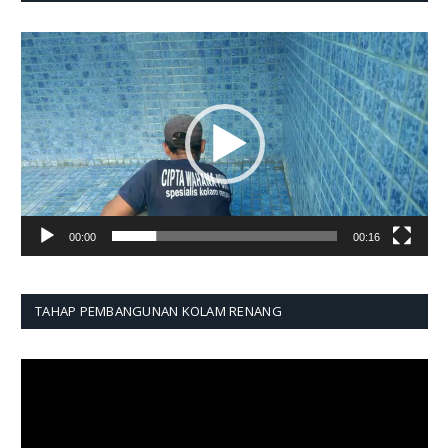
Pemutar
Video
00:00
00:16
TAHAP PEMBANGUNAN KOLAM RENANG
Pemutar
Video