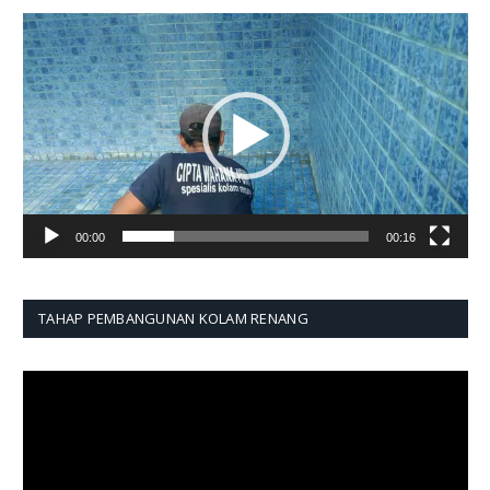
Pemutar
Video
00:00
00:16
TAHAP PEMBANGUNAN KOLAM RENANG
Pemutar
Video