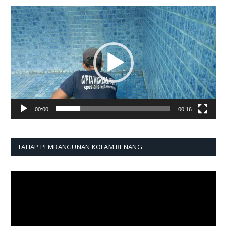
Pemutar
Video
00:00
00:16
TAHAP PEMBANGUNAN KOLAM RENANG
Pemutar
Video