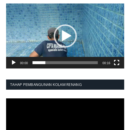
Pemutar
Video
00:00
00:16
TAHAP PEMBANGUNAN KOLAM RENANG
Pemutar
Video