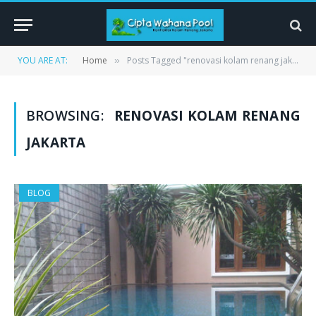
YOU ARE AT:
Home
Posts Tagged "renovasi kolam renang jakarta"
»
BROWSING:
RENOVASI KOLAM RENANG
JAKARTA
BLOG