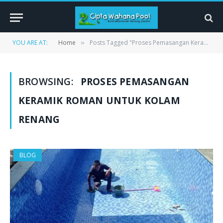
YOU ARE AT:
Home
Posts Tagged "Proses Pemasangan Keramik Roman untuk Kolam Renang"
»
BROWSING:
PROSES PEMASANGAN
KERAMIK ROMAN UNTUK KOLAM
RENANG
BLOG