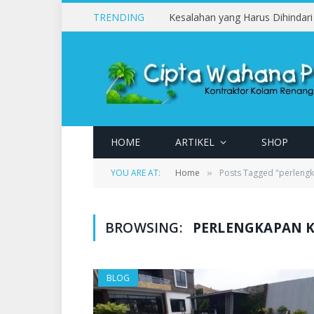
TRENDING
HOME
ARTIKEL
SHOP
YOU ARE AT:
Home
Posts Tagged "perleng
»
BROWSING:
PERLENGKAPAN 
BLOG