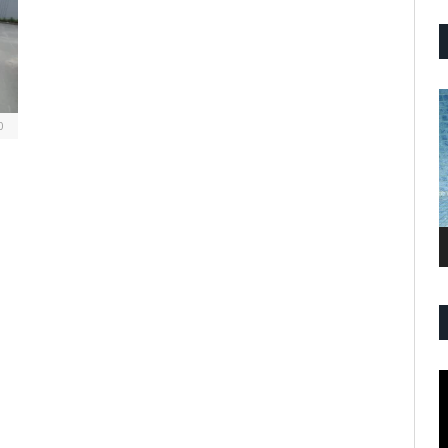
P
V
0
P
V