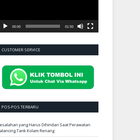
00:00
01:50
CUSTOMER SERVICE
POS-POS TERBARU
esalahan yang Harus Dihindari Saat Perawatan
alancing Tank Kolam Renang