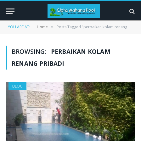
YOU ARE AT:
Home
Posts Tagged "perbaikan kolam renang pribadi"
»
BROWSING:
PERBAIKAN KOLAM
RENANG PRIBADI
BLOG