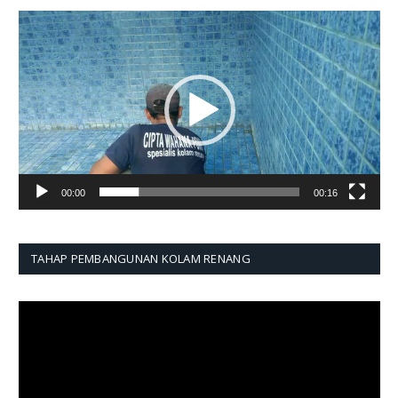
Pemutar
Video
00:00
00:16
TAHAP PEMBANGUNAN KOLAM RENANG
Pemutar
Video