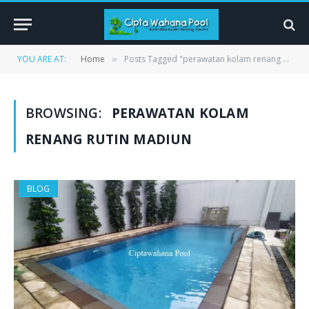
YOU ARE AT:
Home
Posts Tagged "perawatan kolam renang rutin Madiun"
»
BROWSING:
PERAWATAN KOLAM
RENANG RUTIN MADIUN
BLOG