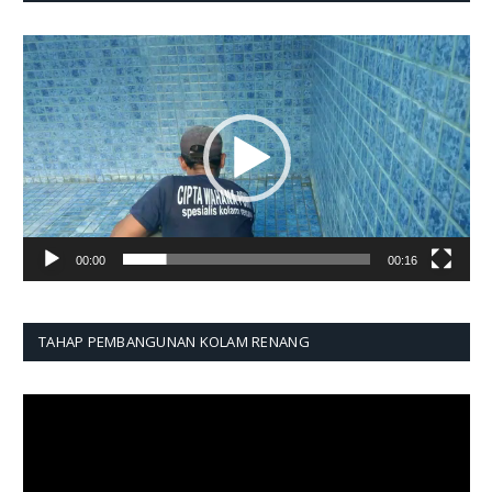
Pemutar
Video
00:00
00:16
TAHAP PEMBANGUNAN KOLAM RENANG
Pemutar
Video