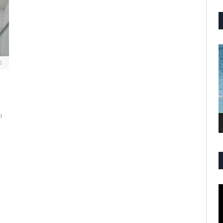
P
V
0
i
P
V