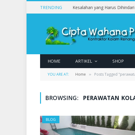
TRENDING
HOME
ARTIKEL
SHOP
YOU ARE AT:
Home
Posts Tagged "perawata
»
BROWSING:
PERAWATAN KOL
BLOG