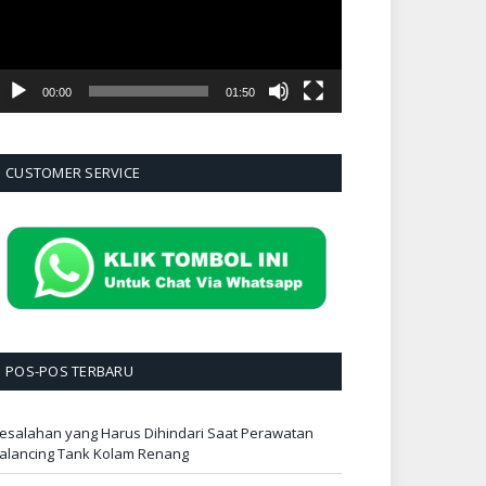
00:00
01:50
CUSTOMER SERVICE
POS-POS TERBARU
esalahan yang Harus Dihindari Saat Perawatan
alancing Tank Kolam Renang