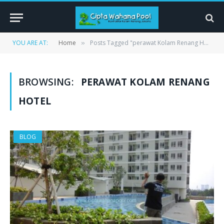
YOU ARE AT:
Home
Posts Tagged "perawat Kolam Renang Hotel"
»
BROWSING:
PERAWAT KOLAM RENANG
HOTEL
BLOG