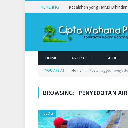
TRENDING
HOME
ARTIKEL
SHOP
YOU ARE AT:
Home
Posts Tagged "penyedo
»
BROWSING:
PENYEDOTAN AI
BLOG