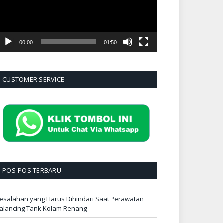
00:00
01:50
CUSTOMER SERVICE
POS-POS TERBARU
esalahan yang Harus Dihindari Saat Perawatan
alancing Tank Kolam Renang