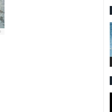
P
V
0
P
V