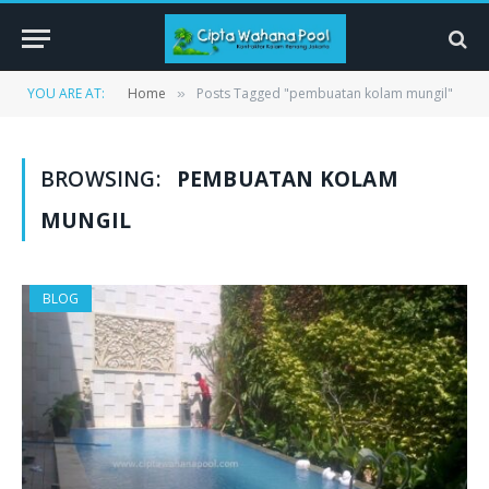
YOU ARE AT:
Home
Posts Tagged "pembuatan kolam mungil"
»
BROWSING:
PEMBUATAN KOLAM
MUNGIL
BLOG