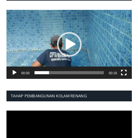
Pemutar
Video
00:00
00:16
TAHAP PEMBANGUNAN KOLAM RENANG
Pemutar
Video