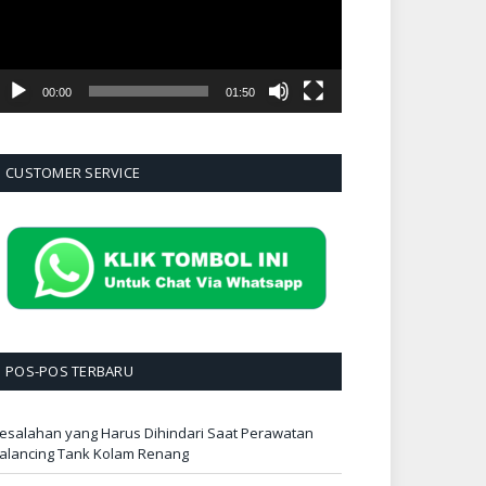
00:00
01:50
CUSTOMER SERVICE
POS-POS TERBARU
esalahan yang Harus Dihindari Saat Perawatan
alancing Tank Kolam Renang