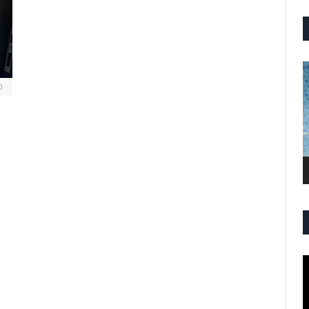
P
V
0
P
V