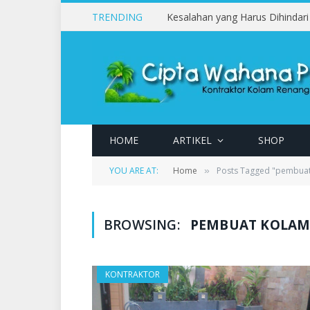
TRENDING
HOME
ARTIKEL
SHOP
YOU ARE AT:
Home
Posts Tagged "pembuat
»
BROWSING:
PEMBUAT KOLAM
KONTRAKTOR