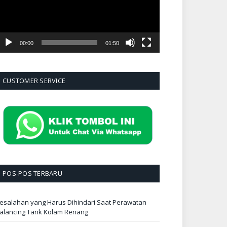
00:00
01:50
CUSTOMER SERVICE
POS-POS TERBARU
esalahan yang Harus Dihindari Saat Perawatan
alancing Tank Kolam Renang