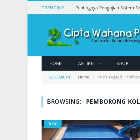
TRENDING
HOME
ARTIKEL
SHOP
YOU ARE AT:
Home
Posts Tagged "Pembor
»
BROWSING:
PEMBORONG KOL
BLOG