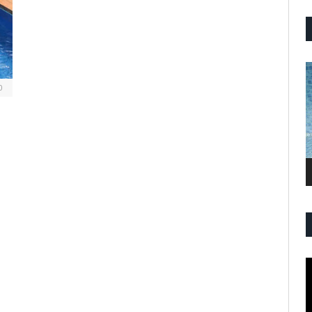
P
V
0
P
V