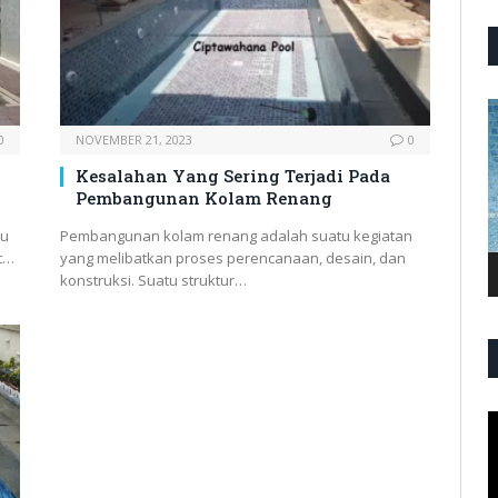
P
V
0
NOVEMBER 21, 2023
0
Kesalahan Yang Sering Terjadi Pada
Pembangunan Kolam Renang
tu
Pembangunan kolam renang adalah suatu kegiatan
t…
yang melibatkan proses perencanaan, desain, dan
konstruksi. Suatu struktur…
P
V