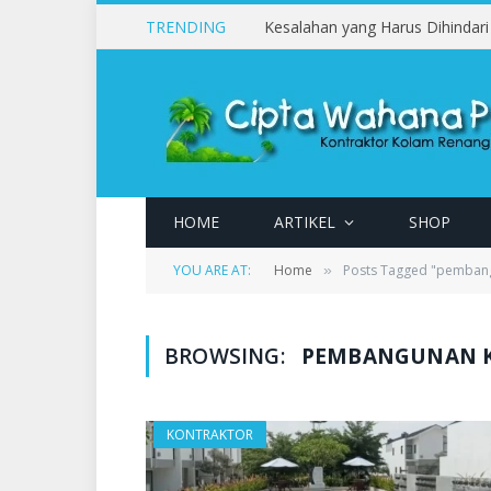
TRENDING
HOME
ARTIKEL
SHOP
YOU ARE AT:
Home
Posts Tagged "pemban
»
BROWSING:
PEMBANGUNAN 
KONTRAKTOR