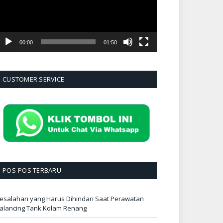
00:00
01:50
CUSTOMER SERVICE
POS-POS TERBARU
esalahan yang Harus Dihindari Saat Perawatan
alancing Tank Kolam Renang