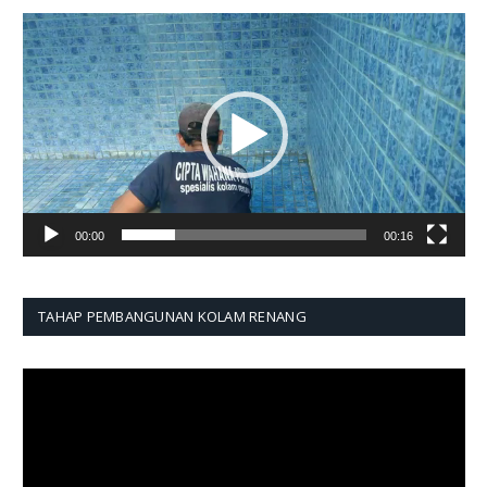
Pemutar
Video
00:00
00:16
TAHAP PEMBANGUNAN KOLAM RENANG
Pemutar
Video