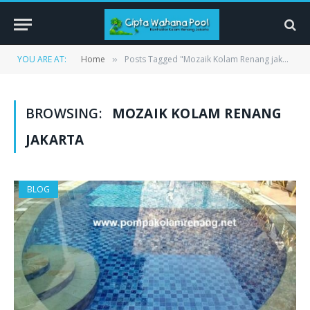
YOU ARE AT:
Home
Posts Tagged "Mozaik Kolam Renang jakarta"
»
BROWSING:
MOZAIK KOLAM RENANG
JAKARTA
BLOG