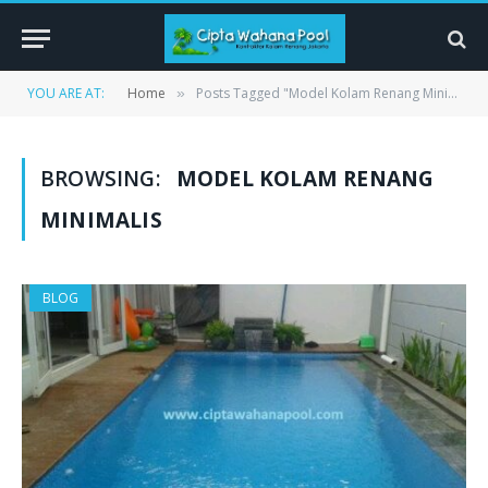
YOU ARE AT:
Home
Posts Tagged "Model Kolam Renang Minimalis"
»
BROWSING:
MODEL KOLAM RENANG
MINIMALIS
BLOG