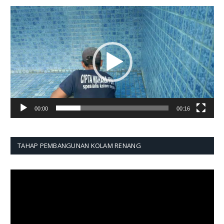
Pemutar
Video
00:00
00:16
TAHAP PEMBANGUNAN KOLAM RENANG
Pemutar
Video