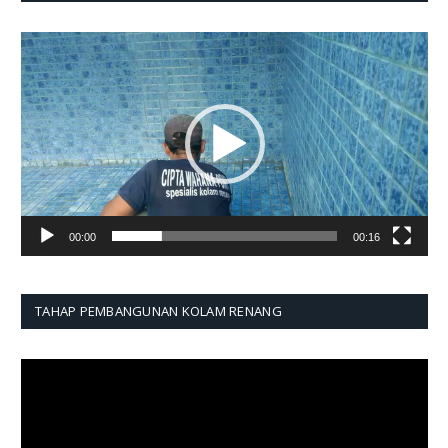
Pemutar
Video
00:00
00:16
TAHAP PEMBANGUNAN KOLAM RENANG
Pemutar
Video