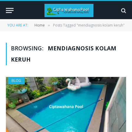
YOU ARE AT:
Home
Posts Tagged "mendiagnosis kolam keruh"
»
BROWSING:
MENDIAGNOSIS KOLAM
KERUH
BLOG