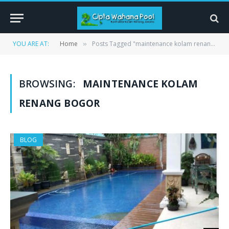
YOU ARE AT:
Home
Posts Tagged "maintenance kolam renang bogor"
»
BROWSING:
MAINTENANCE KOLAM
RENANG BOGOR
BLOG