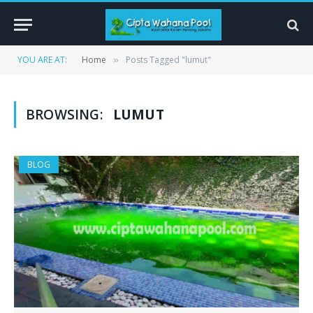
YOU ARE AT:
Home
Posts Tagged "lumut"
»
BROWSING:
LUMUT
BLOG