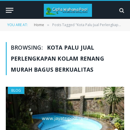
YOU ARE AT:
Home
Posts Tagged "Kota Palu Jual Perlengkapan Kolam Renang Murah Bagus Berkualitas"
»
BROWSING:
KOTA PALU JUAL
PERLENGKAPAN KOLAM RENANG
MURAH BAGUS BERKUALITAS
BLOG