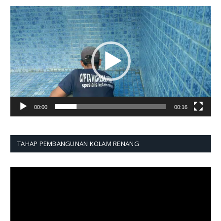
Pemutar
Video
00:00
00:16
TAHAP PEMBANGUNAN KOLAM RENANG
Pemutar
Video