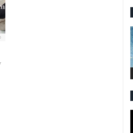
P
V
0
r
P
V