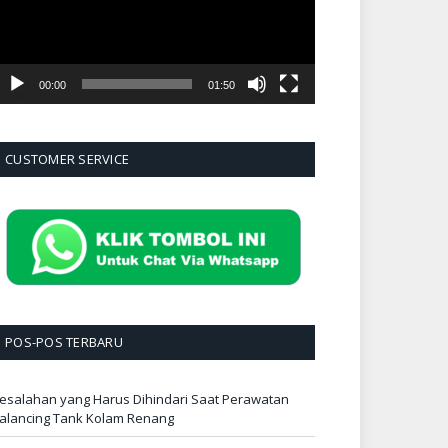
00:00
01:50
CUSTOMER SERVICE
POS-POS TERBARU
esalahan yang Harus Dihindari Saat Perawatan
alancing Tank Kolam Renang