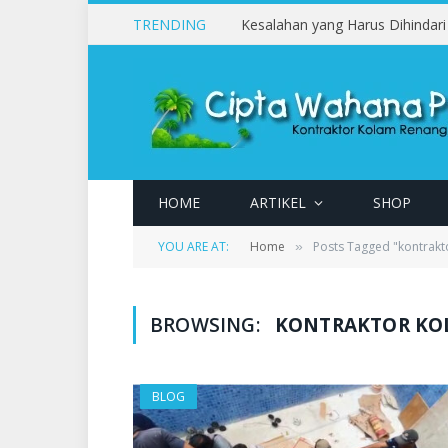
TRENDING
HOME
ARTIKEL
SHOP
YOU ARE AT:
Home
Posts Tagged "kontrakt
»
BROWSING:
KONTRAKTOR KO
BLOG