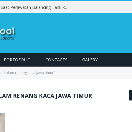
Kesalahan yang Harus Dihindari Saat Perawatan Balancing Tank Kolam Renang
PORTOFOLIO
CONTACTS
GALERY
or kolam renang kaca jawa timur"
LAM RENANG KACA JAWA TIMUR