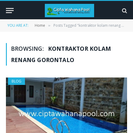
YOU ARE AT:
Home
Posts Tagged "kontraktor kolam renang gorontalo"
»
BROWSING:
KONTRAKTOR KOLAM
RENANG GORONTALO
BLOG