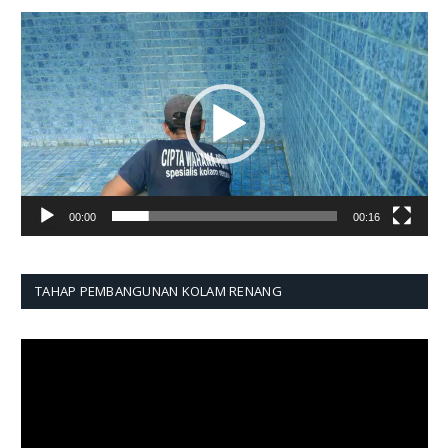
Pemutar
Video
00:00
00:16
TAHAP PEMBANGUNAN KOLAM RENANG
Pemutar
Video