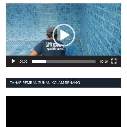
Pemutar
Video
00:00
00:16
TAHAP PEMBANGUNAN KOLAM RENANG
Pemutar
Video