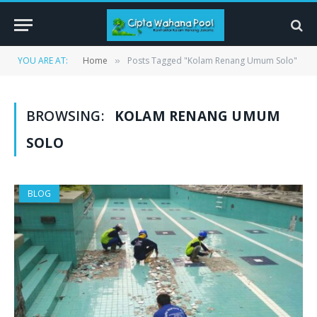
YOU ARE AT:
Home
Posts Tagged "Kolam Renang Umum Solo"
»
BROWSING:
KOLAM RENANG UMUM
SOLO
BLOG