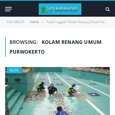
YOU ARE AT:
Home
Posts Tagged "Kolam Renang Umum Purwokerto"
»
BROWSING:
KOLAM RENANG UMUM
PURWOKERTO
BLOG