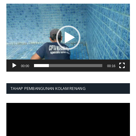
Pemutar
Video
00:00
00:16
TAHAP PEMBANGUNAN KOLAM RENANG
Pemutar
Video