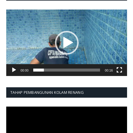
Pemutar
Video
00:00
00:16
TAHAP PEMBANGUNAN KOLAM RENANG
Pemutar
Video