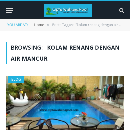
YOU ARE AT:
Home
Posts Tagged "kolam renang dengan air mancur"
»
BROWSING:
KOLAM RENANG DENGAN
AIR MANCUR
BLOG