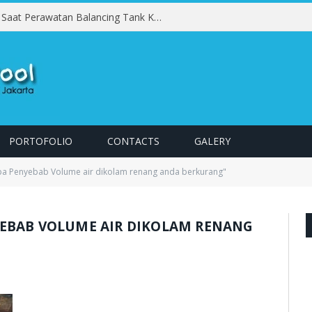
Kesalahan yang Harus Dihindari Saat Perawatan Balancing Tank Kolam Renang
PORTOFOLIO
CONTACTS
GALERY
pa Penyebab Volume air dikolam renang anda berkurang"
YEBAB VOLUME AIR DIKOLAM RENANG