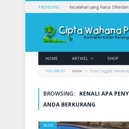
TRENDING
HOME
ARTIKEL
SHOP
YOU ARE AT:
Home
Posts Tagged "Kenali A
»
BROWSING:
KENALI APA PEN
ANDA BERKURANG
BLOG