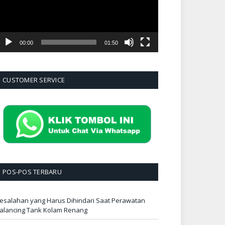
00:00
01:50
CUSTOMER SERVICE
POS-POS TERBARU
esalahan yang Harus Dihindari Saat Perawatan
alancing Tank Kolam Renang