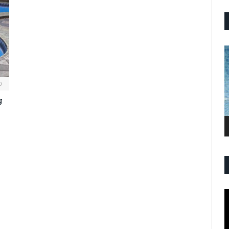
P
V
0
g
P
V