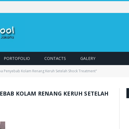
Jenis Renovasi Kolam Renang untuk Meningkatkan Fungsi dan Tampilan
PORTOFOLIO
CONTACTS
GALERY
pa Penyebab Kolam Renang Keruh Setelah Shock Treatment"
YEBAB KOLAM RENANG KERUH SETELAH