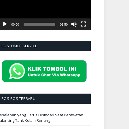
00:00
01:50
CUSTOMER SERVICE
POS-POS TERBARU
esalahan yang Harus Dihindari Saat Perawatan
alancing Tank Kolam Renang