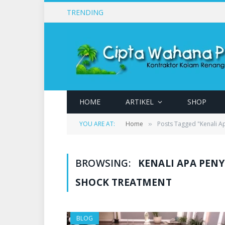
TRENDING
HOME
ARTIKEL
SHOP
YOU ARE AT:
Home
Posts Tagged "Kenali A
»
BROWSING:
KENALI APA PEN
SHOCK TREATMENT
BLOG