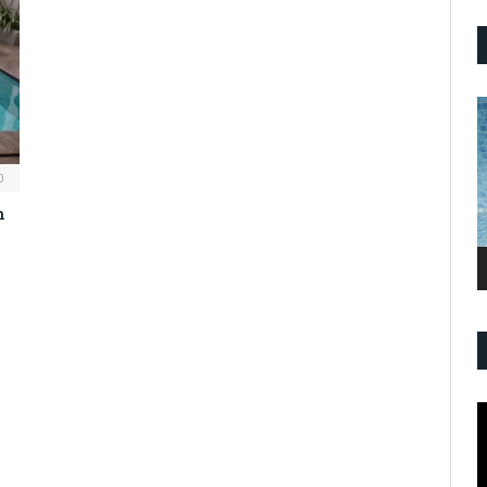
P
V
0
h
P
V