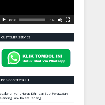
00:00
01:50
CUSTOMER SERVICE
POS-POS TERBARU
esalahan yang Harus Dihindari Saat Perawatan
alancing Tank Kolam Renang