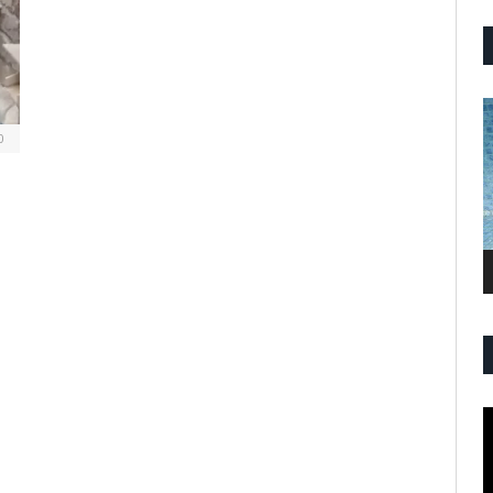
P
V
0
P
V