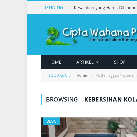
TRENDING
HOME
ARTIKEL
SHOP
YOU ARE AT:
Home
Posts Tagged "kebersi
»
BROWSING:
KEBERSIHAN KO
BLOG