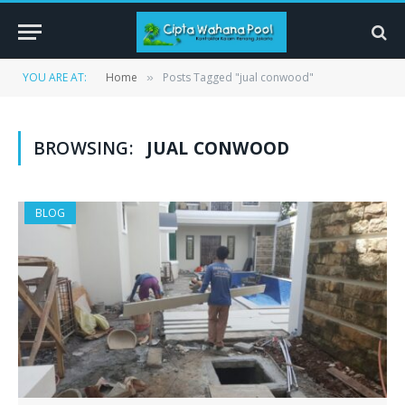
YOU ARE AT:
Home
Posts Tagged "jual conwood"
»
BROWSING:
JUAL CONWOOD
BLOG