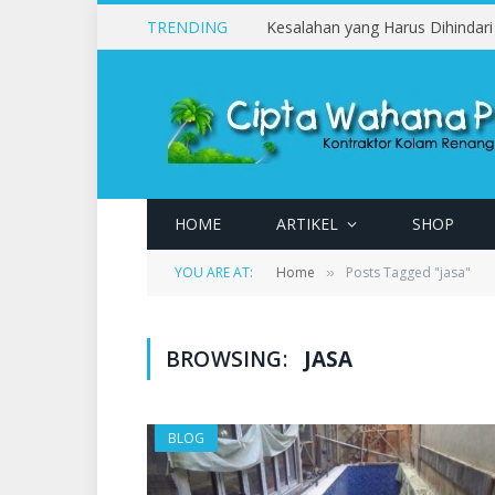
TRENDING
HOME
ARTIKEL
SHOP
YOU ARE AT:
Home
Posts Tagged "jasa"
»
BROWSING:
JASA
BLOG