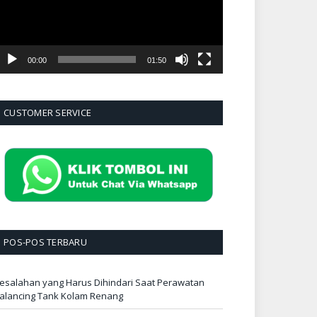
00:00
01:50
CUSTOMER SERVICE
POS-POS TERBARU
esalahan yang Harus Dihindari Saat Perawatan
alancing Tank Kolam Renang