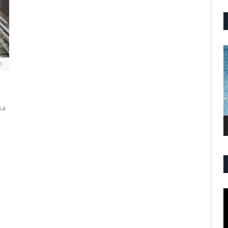
P
V
0
sa
P
V