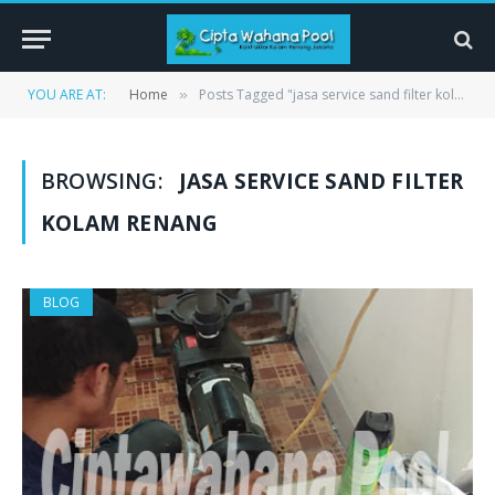
YOU ARE AT:
Home
Posts Tagged "jasa service sand filter kolam renang"
»
BROWSING:
JASA SERVICE SAND FILTER
KOLAM RENANG
BLOG