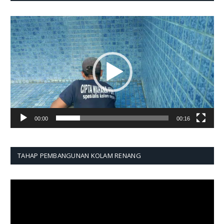
Pemutar
Video
00:00
00:16
TAHAP PEMBANGUNAN KOLAM RENANG
Pemutar
Video