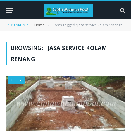
YOU ARE AT:
Home
Posts Tagged "jasa service kolam renang"
»
BROWSING:
JASA SERVICE KOLAM
RENANG
BLOG