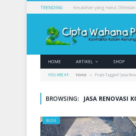
TRENDING
HOME
ARTIKEL
SHOP
YOU ARE AT:
Home
Posts Tagged "Jasa Ren
»
BROWSING:
JASA RENOVASI 
BLOG