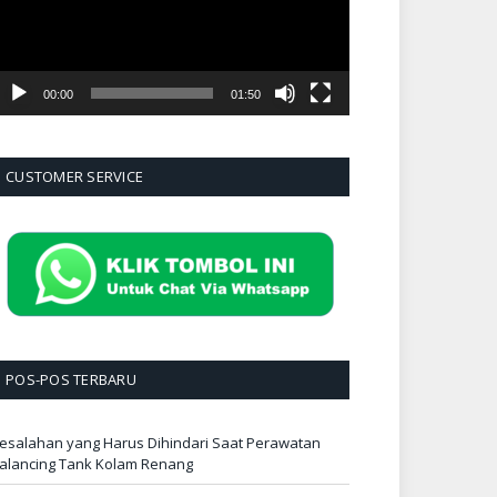
00:00
01:50
CUSTOMER SERVICE
POS-POS TERBARU
esalahan yang Harus Dihindari Saat Perawatan
alancing Tank Kolam Renang