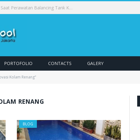
Cara Merawat Skimmer Box Kolam Renang Agar Tetap Berfungsi Optimal
PORTOFOLIO
CONTACTS
GALERY
ovasi Kolam Renang"
KOLAM RENANG
BLOG