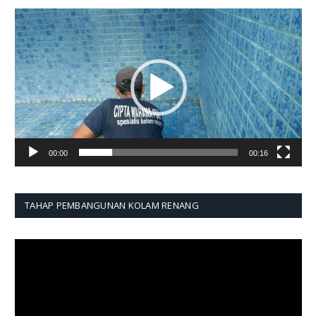
Pemutar
Video
00:00
00:16
TAHAP PEMBANGUNAN KOLAM RENANG
Pemutar
Video