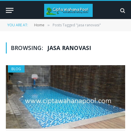
YOU ARE AT:
Home
Posts Tagged "jasa ranovasi"
»
BROWSING:
JASA RANOVASI
BLOG