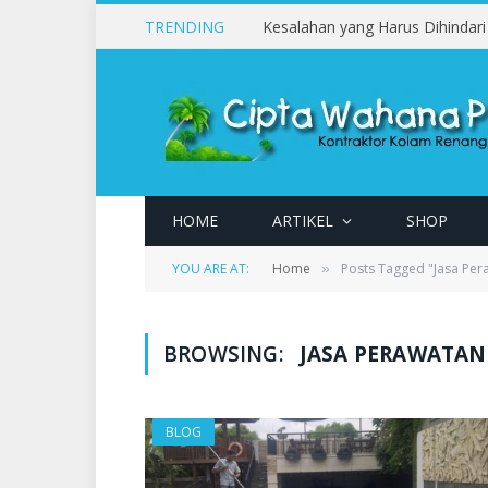
TRENDING
HOME
ARTIKEL
SHOP
YOU ARE AT:
Home
Posts Tagged "Jasa Per
»
BROWSING:
JASA PERAWATAN
BLOG