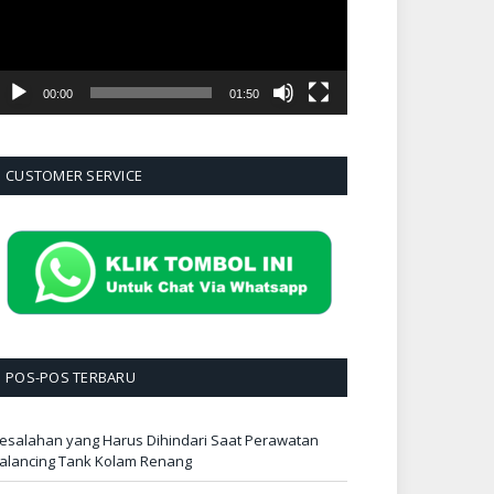
00:00
01:50
CUSTOMER SERVICE
POS-POS TERBARU
esalahan yang Harus Dihindari Saat Perawatan
alancing Tank Kolam Renang