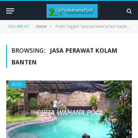
YOU ARE AT:
Home
Posts Tagged "jasa perawat kolam banten"
»
BROWSING:
JASA PERAWAT KOLAM
BANTEN
BLOG