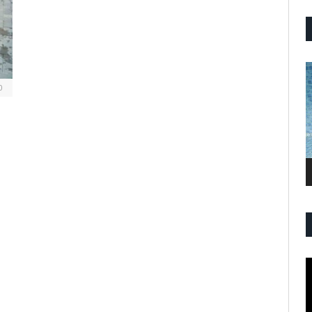
P
V
0
P
V