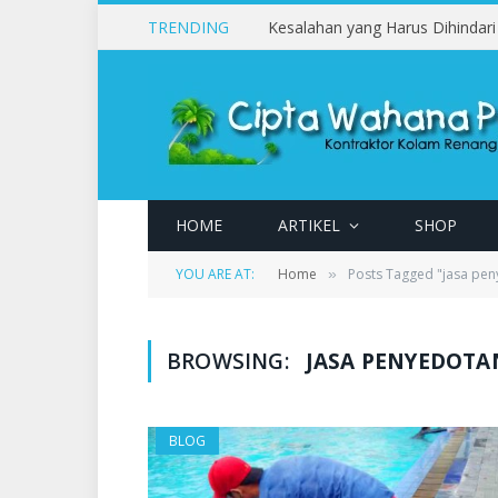
TRENDING
HOME
ARTIKEL
SHOP
YOU ARE AT:
Home
Posts Tagged "jasa pe
»
BROWSING:
JASA PENYEDOT
BLOG