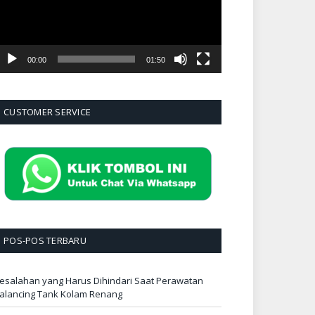
00:00
01:50
CUSTOMER SERVICE
POS-POS TERBARU
esalahan yang Harus Dihindari Saat Perawatan
alancing Tank Kolam Renang