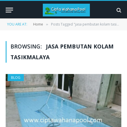
YOU ARE AT:
Home
Posts Tagged "jasa pembutan kolam tasikmalaya"
»
BROWSING:
JASA PEMBUTAN KOLAM
TASIKMALAYA
BLOG