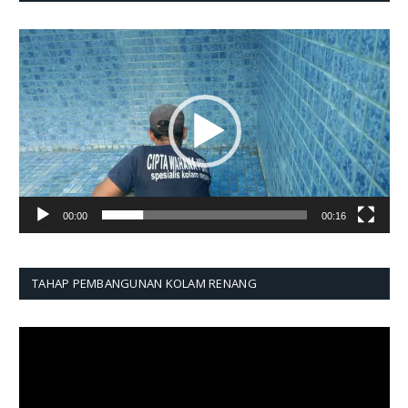
Pemutar
Video
00:00
00:16
TAHAP PEMBANGUNAN KOLAM RENANG
Pemutar
Video