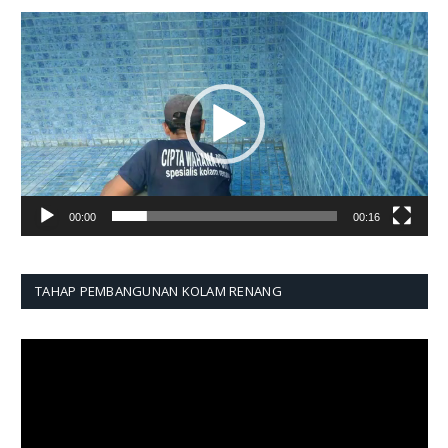
Pemutar
Video
00:00
00:16
TAHAP PEMBANGUNAN KOLAM RENANG
Pemutar
Video