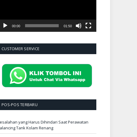
00:00
01:50
CUSTOMER SERVICE
POS-POS TERBARU
esalahan yang Harus Dihindari Saat Perawatan
alancing Tank Kolam Renang