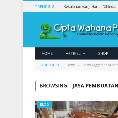
TRENDING
HOME
ARTIKEL
SHOP
YOU ARE AT:
Home
Posts Tagged "jasa pem
»
BROWSING:
JASA PEMBUATAN
BLOG