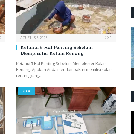
P
V
0
AGUSTUS 6, 2025
0
Ketahui 5 Hal Penting Sebelum
Memplester Kolam Renang
Ketahui 5 Hal Penting Sebelum Memplester Kolam
Renang. Apakah Anda mendambakan memiliki kolam
renang yang…
BLOG
P
V